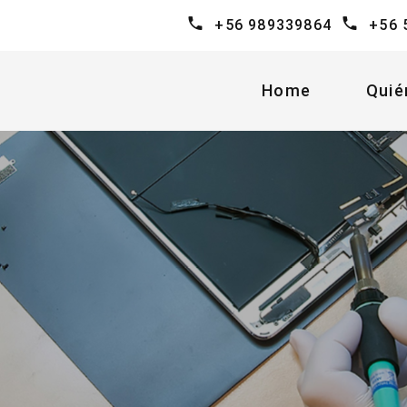
+56 989339864
+56 
Home
Quié