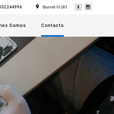
552244996
Blumell 01283
nes Somos
Contacto